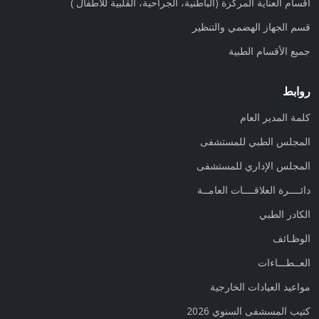
أقسام‭ ‬العناية‭ ‬المركزة (الباطنية، الجراحية، القلبية للأطفال )
قسم الجهاز الهضمي والتنظير
جميع الأقسام الطبية
روابط
كلمة المدير العام
المجلس الطبي للمستشفى
المجلس الإداري للمستشفى
دائــــرة العلاقــــات العامــة
الكادر الطبي
الوظـائف
العــطـــاءات
مواعيد العيادات الخارجية
كتيب المسشفى السنوي 2026