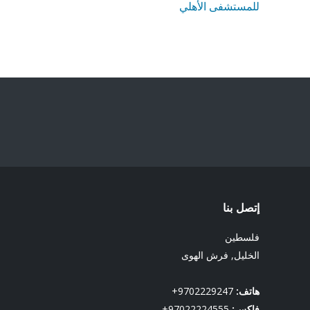
للمستشفى الأهلي
إتصل بنا
فلسطين
الخليل, فرش الهوى
هاتف:
9702229247+
فاكس:
97022224555+