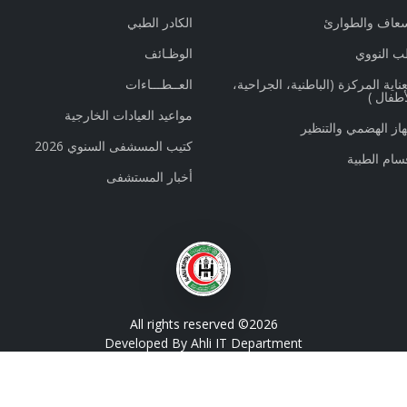
سعاف والطوارئ
الكادر الطبي
ب النووي
الوظـائف
أقسام‭ ‬العناية‭ ‬المركزة (الباطنية، الجراحية،
العــطـــاءات
أطفال )
مواعيد العيادات الخارجية
از الهضمي والتنظير
كتيب المسشفى السنوي 2026
سام الطبية
أخبار المستشفى
All rights reserved ©
2026
Developed By Ahli IT Department
Designed by
BootstrapMade