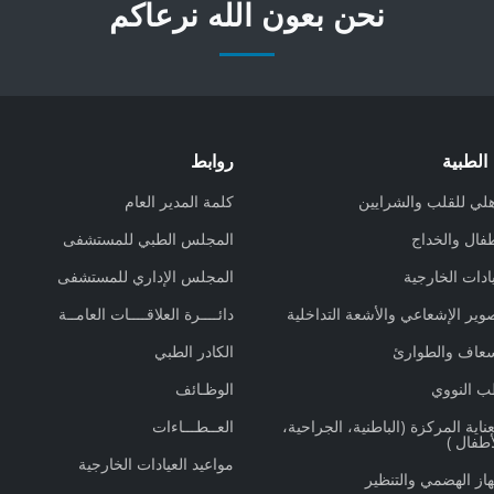
نحن بعون الله نرعاكم
الطبية
روابط
هلي للقلب والشرايين
كلمة المدير العام
فال والخداج
المجلس الطبي للمستشفى
ادات الخارجية
المجلس الإداري للمستشفى
وير الإشعاعي والأشعة التداخلية
دائــــرة العلاقــــات العامــة
سعاف والطوارئ
الكادر الطبي
ب النووي
الوظـائف
أقسام‭ ‬العناية‭ ‬المركزة (الباطنية، الجراحية،
العــطـــاءات
أطفال )
مواعيد العيادات الخارجية
از الهضمي والتنظير