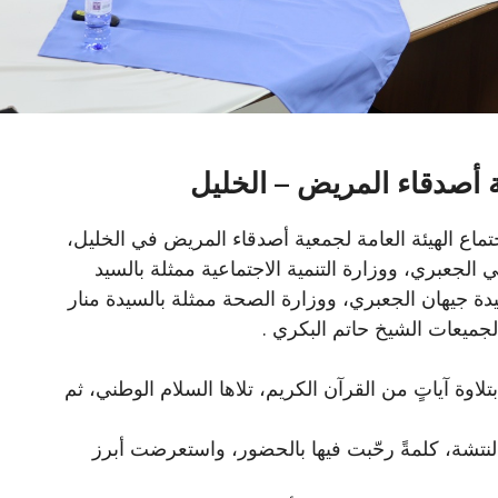
ة أصدقاء المريض – الخليل
 صباح يوم السبت الموافق 11/04/2026 اجتماع الهيئة العامة لجمعية أصدقاء المريض في الخليل،
الجعبري، ووزارة التنمية الاجتماعية ممثلة بالسيد
ة جيهان الجعبري، ووزارة الصحة ممثلة بالسيدة منار
لجميعات الشيخ حاتم البكري .
لاوة آياتٍ من القرآن الكريم، تلاها السلام الوطني، ثم
لنتشة، كلمةً رحّبت فيها بالحضور، واستعرضت أبرز