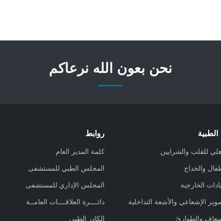
نحن بعون الله نرعاكم
الطبية
روابط
هلي للقلب والشرايين
كلمة المدير العام
فال والخداج
المجلس الطبي للمستشفى
ادات الخارجية
المجلس الإداري للمستشفى
وير الإشعاعي والأشعة التداخلية
دائــــرة العلاقــــات العامــة
سعاف والطوارئ
الكادر الطبي