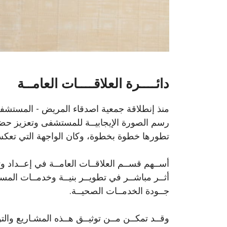
دائــــرة العلاقــــات العامــة
منذ إنطلاقة جمعية اصدقاء المريض - المستشفى
رسم الصورة الإيجابيــة للمستشفى وتعزيز حض
تطورها خطوة بخطوة، وكان الواجهة التي تعكس 
أســهم قســم العلاقــات العامــة في إعــداد وتقد
أثــر مباشــر في تطويــر بنيــة وخدمــات المس
جــودة الخدمــات الصحيــة.
وقــد تمكــن مــن توثيــق هــذه المشـاريع وال