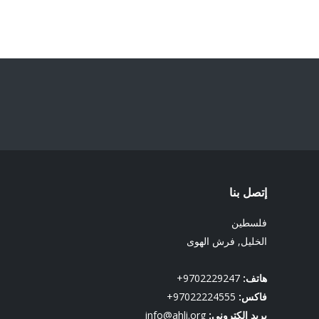
إتصل بنا
فلسطين
الخليل, فرش الهوى
هاتف:
9702229247+
فاكس:
97022224555+
بريد إلكتروني:
info@ahli.org