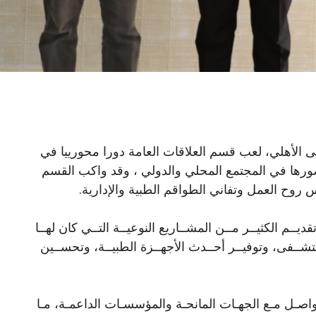
 الأهلي، لعب قسم العلاقات العامة دورا محورييا في
ورها في المجتمع المحلي والدولي ، وقد واكب القسم
روح العمل وتفاني الطواقم الطبية والإدارية.
يــم الكثيــر مــن المشــاريع النوعيــة التــي كان لهــا
تشــفى، وتوفيــر أحــدث الأجهــزة الطبيــة، وتحســين
تواصـل مـع الجهـات المانحـة والمؤسسـات الداعمـة، مـا