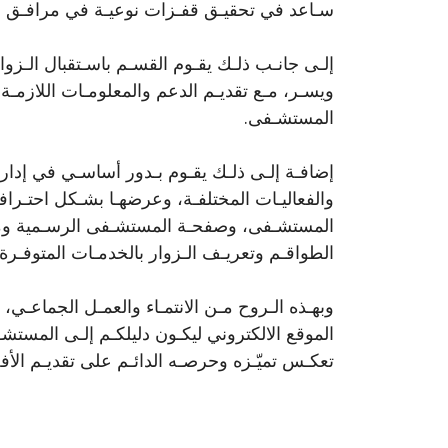
سـاعد في تحقيـق قفـزات نوعيـة في مرافـق ا
إلـى جانـب ذلـك يقـوم القسـم باسـتقبال الـزو
ويسـر، مـع تقديـم الدعم والمعلومـات اللازمـة
المستشـفى.
إضافـة إلـى ذلـك يقـوم بـدور أساسـي في إدارة
والفعاليـات المختلفـة، وعرضهـا بشـكل احتـر
المستشـفى، وصفحـة المستشـفى الرسـمية ومواق
الطواقـم وتعريـف الـزوار بالخدمـات المتوفـرة 
وبهـذه الـروح مـن الانتمـاء والعمـل الجماعـي، 
الموقع الالكتروني ليكـون دليلكـم إلـى المستش
تعكـس تميّـزه وحرصـه الدائـم على تقديـم الأف