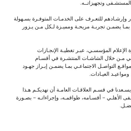
لمستشـفى وتجهيزاتــه.
ار وإرشـادهم للتعـرف على الخدمـات المتوفـرة بسـهولة
 بمـا يضمـن تجربـة مريحـة ومميـزة لـكل مـن يـزور
 الإعلام المؤسسـي، عبـر تغطيـة الإنجـازات
افي مـن خلال الشاشـات المنتشـرة في أقسـام
ـع التواصـل الاجتماعـي بمـا يضمـن إبـراز جهـود
ومواعيـد العيـادات.
يسـعدنا في قسـم العلاقـات العامـة أن نهديكـم هـذا
ـفى الأهلـي – أقسـامه، طواقمـه، وإجراءاتـه – بصـورة
ضـل.